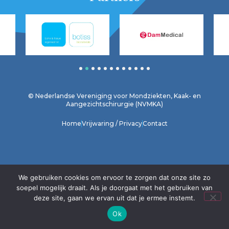
1
2
3
4
5
6
7
8
9
10
11
12
© Nederlandse Vereniging voor Mondziekten, Kaak- en
Aangezichtschirurgie (NVMKA)
Home
Vrijwaring / Privacy
Contact
We gebruiken cookies om ervoor te zorgen dat onze site zo
soepel mogelijk draait. Als je doorgaat met het gebruiken van
deze site, gaan we ervan uit dat je ermee instemt.
Ok