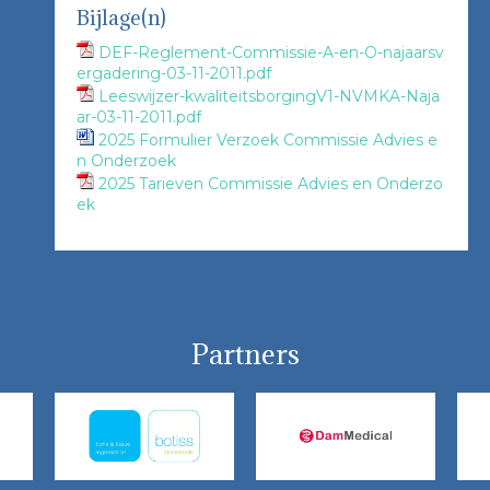
Bijlage(n)
DEF-Reglement-Commissie-A-en-O-najaarsv
ergadering-03-11-2011.pdf
Leeswijzer-kwaliteitsborgingV1-NVMKA-Naja
ar-03-11-2011.pdf
2025 Formulier Verzoek Commissie Advies e
n Onderzoek
2025 Tarieven Commissie Advies en Onderzo
ek
Partners